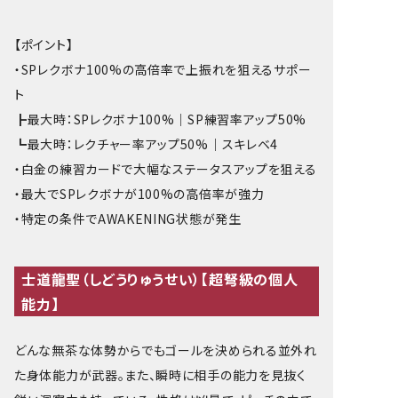
【ポイント】
・SPレクボナ100%の高倍率で上振れを狙えるサポー
ト
┣最大時：SPレクボナ100%｜SP練習率アップ50%
┗最大時：レクチャー率アップ50%｜スキレベ4
・白金の練習カードで大幅なステータスアップを狙える
・最大でSPレクボナが100%の高倍率が強力
・特定の条件でAWAKENING状態が発生
士道龍聖（しどうりゅうせい）【超弩級の個人
能力】
どんな無茶な体勢からでもゴールを決められる並外れ
た身体能力が武器。また、瞬時に相手の能力を見抜く