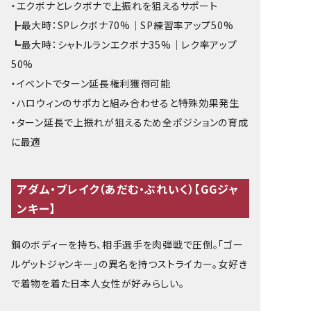
・エクボナとレクボナで上振れを狙えるサポート
┣最大時：SPレクボナ70%｜SP練習率アップ50%
┗最大時：シャトルランエクボナ35%｜レク率アップ
50%
・イベントでターン延長権利獲得可能
・ハロウィンのサポカと組み合わせると特殊効果発生
・ターン延長で上振れが狙えるため全ポジションの育成
に最適
アダム・ブレイク（あだむ・ぶれいく）【GGジャ
ンキー】
鋼のボディーを持ち、相手選手を肉弾戦で圧倒。「ゴー
ルゲットジャンキー」の異名を持つストライカー。女好き
で着物を着た日本人女性が好みらしい。