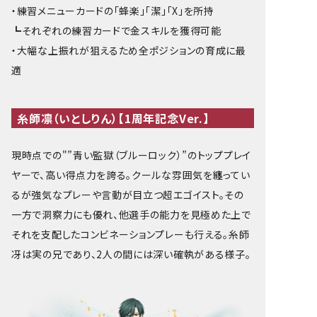
・練習メニューカードの「蜂楽」「潔」「X」を所持
┗それぞれの練習カードで金スキルを獲得可能
・大幅な上振れが狙えるため全ポジションの育成に最
適
糸師凛（いとしりん）【1周年記念Ver.】
現時点での"”青い監獄（ブルーロック）”のトッププレイ
ヤーで、高い得点力を誇る。クールな雰囲気を纏ってい
るが強気なプレーや言動が目立つ超エゴイスト。その
一方で洞察力にも優れ、他選手の能力を見極めた上で
それを支配したコンビネーションプレーも行える。糸師
冴は実の兄であり、2人の間には深い確執がある様子。