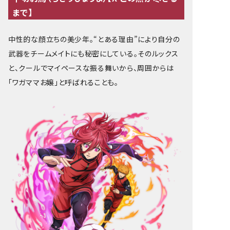
RECRUIT
RECRUIT
まで】
CONTACT
CONTACT
中性的な顔立ちの美少年。“とある理由”により自分の
武器をチームメイトにも秘密にしている。そのルックス
と、クールでマイペースな振る舞いから、周囲からは
CORPORATE
CORPORATE
「ワガママお嬢」と呼ばれることも。
DEVLOG
DEVLOG
DESIGNER BLOG
DESIGNER BLOG
EN