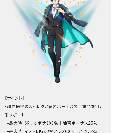
【ポイント】
・超高倍率のスペレクと練習ボーナスで上振れを狙え
るサポート
┣最大時：SPレクボナ100%｜練習ボーナス25%
┗最大時：イメトレ時SP率アップ60%｜スキレベ5