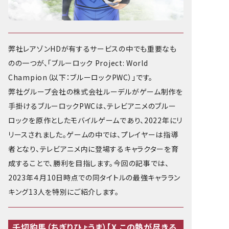
PET TECH
FINANCE
R&D
OCCUPATION
ENGINEER
弊社レアゾンHDが有するサービスの中でも重要なも
PROMOTION ROLE
のの一つが、「ブルーロック Project: World 
DESIGNER
BUSINESS DEVELOPMENT
Champion（以下：ブルーロックPWC）」です。

GAME PLANNER
DATA SCIENTIST
弊社グループ会社の株式会社ルーデルがゲーム制作を
FINANCE ROLE
RESEARCHER
手掛けるブルーロックPWCは、テレビアニメのブルー
CORPORATE
ロックを原作としたモバイルゲームであり、2022年にリ
リースされました。ゲームの中では、プレイヤーは指導
CONTENTS
者となり、テレビアニメ内に登場するキャラクターを育
成することで、勝利を目指します。今回の記事では、
ALL ARTICLES
2023年４月10日時点での同タイトルの最強キャララン
SPECIAL
キング13人を特別にご紹介します。
VIDEO
千切豹馬（ちぎりひょうま）【X この熱が尽きる