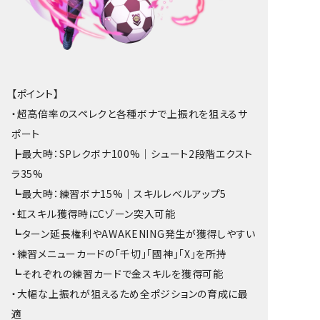
【ポイント】
・超高倍率のスペレクと各種ボナで上振れを狙えるサ
ポート
┣最大時：SPレクボナ100%｜シュート2段階エクスト
ラ35%
┗最大時：練習ボナ15%｜スキルレベルアップ5
・虹スキル獲得時にCゾーン突入可能
┗ターン延長権利やAWAKENING発生が獲得しやすい
・練習メニューカードの「千切」「國神」「X」を所持
┗それぞれの練習カードで金スキルを獲得可能
・大幅な上振れが狙えるため全ポジションの育成に最
適