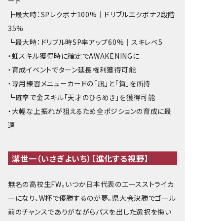
ート
┣最大時：SPレクボナ100%｜ドリブルエクボナ2段階
35%
┗最大時：ドリブル時SP率アップ60%｜スキレベ5
・虹スキル獲得時に確定でAWAKENINGに
・育成イベントでターン延長権利獲得可能
・専用練習メニューカードの「凪」と「賀」を所持
┗確率で金スキル「天才のひらめき」を獲得可能
・大幅な上振れが狙えるため全ポジションの育成に最
適
潔
世一（いさぎよいち）【進化する視野】
無名の高校生FW。いつか日本代表のエースストライカ
ーになり、W杯で優勝するのが夢。県大会決勝でゴール
前のチャンスでありがながらパスを出した選択を悔い