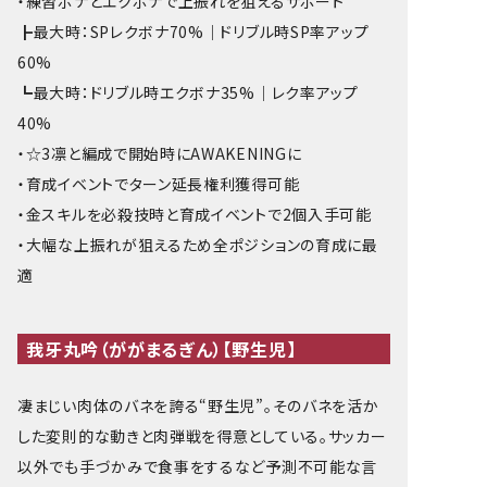
・練習ボナとエクボナで上振れを狙えるサポート
┣最大時：SPレクボナ70%｜ドリブル時SP率アップ
60%
┗最大時：ドリブル時エクボナ35%｜レク率アップ
40%
・☆3凛と編成で開始時にAWAKENINGに
・育成イベントでターン延長権利獲得可能
・金スキルを必殺技時と育成イベントで2個入手可能
・大幅な上振れが狙えるため全ポジションの育成に最
適
我牙丸吟（ががまるぎん）【野生児】
凄まじい肉体のバネを誇る“野生児”。そのバネを活か
した変則的な動きと肉弾戦を得意としている。サッカー
以外でも手づかみで食事をするなど予測不可能な言