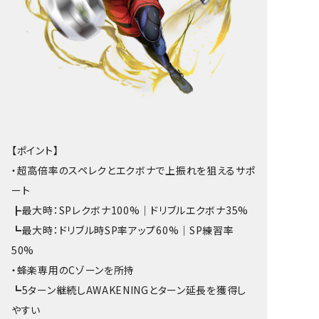
【ポイント】
・超高倍率のスペレクとエクボナで上振れを狙えるサポ
ート
┣最大時：SPレクボナ100%｜ドリブルエクボナ35%
┗最大時：ドリブル時SP率アップ60%｜SP練習率
50%
・蜂楽専用のCゾーンを所持
┗5ターン継続しAWAKENINGとターン延長を獲得し
やすい