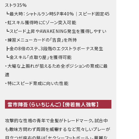
ストラ35%
┗最大時：シャトルラン時SP率40%｜スピード固定45
・虹スキル獲得時にCゾーン突入可能
┗スピード上昇やAWAKENING発生を獲得しやすい
・練習メニューカードの「吉良」を所持
┣金の8倍のステ、3段階のエクストラボーナス発生
┗金スキル「点取り屋」を獲得可能
・大幅な上振れが狙えるため全ポジションの育成に最
適
・特にスピード育成に向いた性能
雷市陣吾（らいちじんご）【傍若無人強奪】
攻撃的な性格の青年で金髪がトレードマーク。試合中
も敵味方問わず周囲を威嚇するなど荒々しいプレーが
目立つが座右の銘は「セクシーフットボール」。華麗な