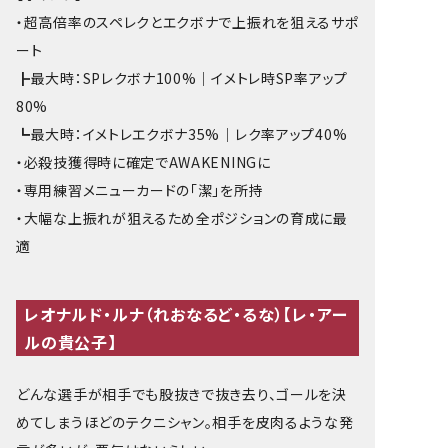
・超高倍率のスペレクとエクボナで上振れを狙えるサポ
ート
┣最大時：SPレクボナ100%｜イメトレ時SP率アップ
80%
┗最大時：イメトレエクボナ35%｜レク率アップ40%
・必殺技獲得時に確定でAWAKENINGに
・専用練習メニューカードの「潔」を所持
・大幅な上振れが狙えるため全ポジションの育成に最
適
レオナルド・ルナ（れおなるど・るな）【レ・アー
ルの貴公子】
どんな選手が相手でも股抜きで抜き去り、ゴールを決
めてしまうほどのテクニシャン。相手を皮肉るような発