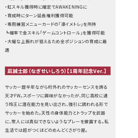
・虹スキル獲得時に確定でAWAKENINGに
・育成時にターン延長権利獲得可能
・専用練習メニューカードの「凛イメトレ」を所持
┗確率で金スキル「ゲームコントロール」を獲得可能
・大幅な上振れが狙えるため全ポジションの育成に最
適
凪誠士郎（なぎせいしろう）【1周年記念Ver.】
サッカー歴半年ながら桁外れのサッカーセンスを誇る
天才FW。スポーツに興味がなかったが、同じ高校に通
う玲王に潜在能力を見い出され、強引に誘われる形で
サッカーを始めた。天性の身体能力とトラップを武器
に、常人には真似できないようなプレーを披露する。私
生活では超がつくほどのめんどくさがり屋。