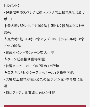
【ポイント】
・超高倍率のスペレクと筋トレボナで上振れを狙えるサ
ポート
┣最大時：SPレクボナ100%｜筋トレ2段階エクストラ
35%
┗最大時：筋トレ時SP率アップ60%｜シャトル時SP率
アップ60%
・育成イベントでCゾーン突入可能
┗ターン延長権利獲得可能
・練習メニューカードの「雷市」を所持
┗金スキル「セクシーフットボール」を獲得可能
・大幅な上振れが狙えるため全ポジションの育成に最
適
・特にフィジカル育成に向いた性能