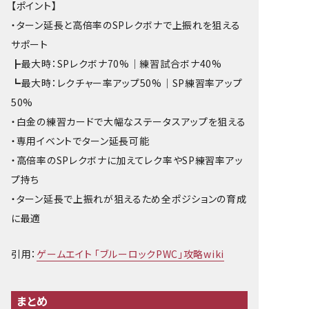
【ポイント】
・ターン延長と高倍率のSPレクボナで上振れを狙える
サポート
┣最大時：SPレクボナ70%｜練習試合ボナ40%
┗最大時：レクチャー率アップ50%｜SP練習率アップ
50%
・白金の練習カードで大幅なステータスアップを狙える
・専用イベントでターン延長可能
・高倍率のSPレクボナに加えてレク率やSP練習率アッ
プ持ち
・ターン延長で上振れが狙えるため全ポジションの育成
に最適
引用：
ゲームエイト 「ブルーロックPWC」攻略wiki
まとめ