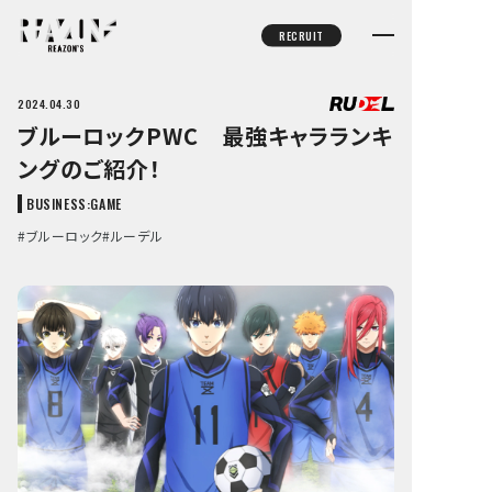
Reazon’s
RECRUIT
RECRUIT
OFFICIAL
CATEGORY
OWNED MEDIA
2024.04.30
ブルーロックPWC 最強キャラランキ
COMPANY
ングのご紹介！
REAZON HOLDINGS, INC.
ADREA, INC.
BUSINESS:
GAME
RUDEL, INC.
MENU, INC.
#ブルーロック
#ルーデル
PIPA.JP LTD.
DECOO, INC.
TECHTEC, INC.
REAZON SINGAPORE PTE. LTD.
REAZON MALAYSIA SDN. BHD.
REAZON VIETNAM COMPANY LIMITED
NEWT, INC.
BUSINESS
ADVERTISING
GAME
FOOD TECH
BLOCKCHAIN
CONTENTS
BRANDING